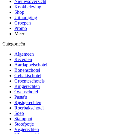
Nieuwsoverzicht
Kookbeleving
Shop
Uitnodiging
Groepen
Promo
Meer
Categorieën
Algemeen
Recepten
Aardappelschotel
Bonenschotel
Gehaktschotel
Groenteschotels
Kipgerechten
Ovenschotel
Pasta's
Rijstgerechten
Roerbakschotel
Soep
Stamppot
Stoofpotje
Visgerechten