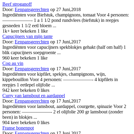
Beef stroganoff
Door:
Eenpansgerechten
op 27 Juni,2018
Ingrediënten voor Biefstuk, champignons, tomaat Voor 4 personen:
——————- 1 a 1 1/2 pond rundvlees (biefstuk) in reepjes
gesneden 1 1/2 eetl bloem ...
1k+ keer bekeken
1 like
Capucijners van mijn tante
Door:
Eenpansgerechten
op 17 Juni,2017
Ingrediënten voor capucijners spekblokjes gehakt (half om half) 1
blik capucijners soepgroente ...
960 keer bekeken
1 like
Coq au vin
Door:
Eenpansgerechten
op 17 Juni,2017
Ingrediënten voor kipfilet, spekjes, champignons, wijn,
kippebouillon Voor 4 personen: ——————- 4 kipfilets in
reepjes 1 eetlepel olijfolie ...
942 keer bekeken
0 likes
Curry van lamsbout en aardappel
Door:
Eenpansgerechten
op 17 Juni,2017
Ingrediënten voor lamsbout, aardappel, courgette, spinazie Voor 2
personen: ——————- 2 el olijfolie 200 gr lamsbout (zonder
been) in blokjes ...
904 keer bekeken
0 likes
Franse bonenpot
Door:
Eenpansgerechten
op 17 Juni,2017