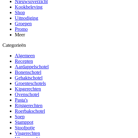
Nieuwsoverzicht
Kookbeleving
Shop
Uitnodiging
Groepen
Promo
Meer
Categorieën
Algemeen
Recepten
Aardappelschotel
Bonenschotel
Gehaktschotel
Groenteschotels
Kipgerechten
Ovenschotel
Pasta's
Rijstgerechten
Roerbakschotel
Soep
Stamppot
Stoofpotje
Visgerechten