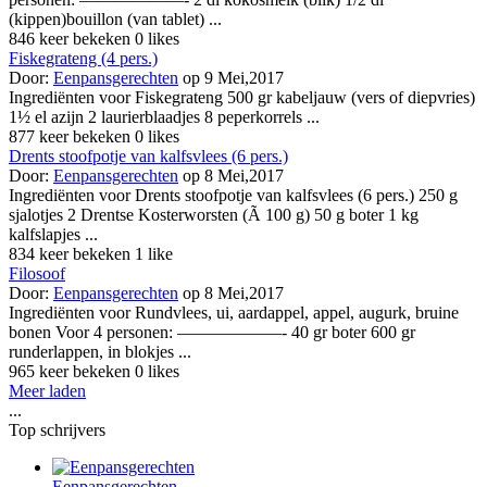
(kippen)bouillon (van tablet) ...
846 keer bekeken
0 likes
Fiskegrateng (4 pers.)
Door:
Eenpansgerechten
op 9 Mei,2017
Ingrediënten voor Fiskegrateng 500 gr kabeljauw (vers of diepvries)
1½ el azijn 2 laurierblaadjes 8 peperkorrels ...
877 keer bekeken
0 likes
Drents stoofpotje van kalfsvlees (6 pers.)
Door:
Eenpansgerechten
op 8 Mei,2017
Ingrediënten voor Drents stoofpotje van kalfsvlees (6 pers.) 250 g
sjalotjes 2 Drentse Kosterworsten (Ã 100 g) 50 g boter 1 kg
kalfslapjes ...
834 keer bekeken
1 like
Filosoof
Door:
Eenpansgerechten
op 8 Mei,2017
Ingrediënten voor Rundvlees, ui, aardappel, appel, augurk, bruine
bonen Voor 4 personen: ——————- 40 gr boter 600 gr
runderlappen, in blokjes ...
965 keer bekeken
0 likes
Meer laden
...
Top schrijvers
Eenpansgerechten