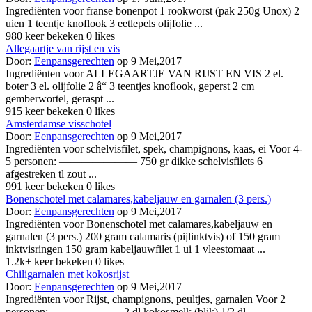
Ingrediënten voor franse bonenpot 1 rookworst (pak 250g Unox) 2
uien 1 teentje knoflook 3 eetlepels olijfolie ...
980 keer bekeken
0 likes
Allegaartje van rijst en vis
Door:
Eenpansgerechten
op 9 Mei,2017
Ingrediënten voor ALLEGAARTJE VAN RIJST EN VIS 2 el.
boter 3 el. olijfolie 2 â“ 3 teentjes knoflook, geperst 2 cm
gemberwortel, geraspt ...
915 keer bekeken
0 likes
Amsterdamse visschotel
Door:
Eenpansgerechten
op 9 Mei,2017
Ingrediënten voor schelvisfilet, spek, champignons, kaas, ei Voor 4-
5 personen: ——————— 750 gr dikke schelvisfilets 6
afgestreken tl zout ...
991 keer bekeken
0 likes
Bonenschotel met calamares,kabeljauw en garnalen (3 pers.)
Door:
Eenpansgerechten
op 9 Mei,2017
Ingrediënten voor Bonenschotel met calamares,kabeljauw en
garnalen (3 pers.) 200 gram calamaris (pijlinktvis) of 150 gram
inktvisringen 150 gram kabeljauwfilet 1 ui 1 vleestomaat ...
1.2k+ keer bekeken
0 likes
Chiligarnalen met kokosrijst
Door:
Eenpansgerechten
op 9 Mei,2017
Ingrediënten voor Rijst, champignons, peultjes, garnalen Voor 2
personen: ——————- 2 dl kokosmelk (blik) 1/2 dl