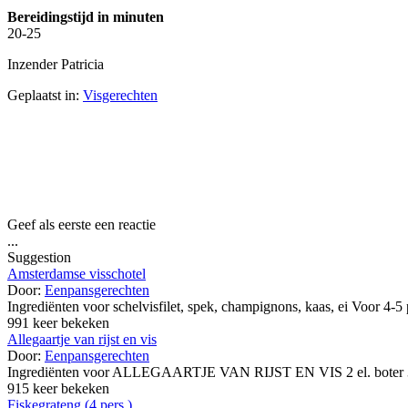
Bereidingstijd in minuten
20-25
Inzender Patricia
Geplaatst in:
Visgerechten
Geef als eerste een reactie
...
Suggestion
Amsterdamse visschotel
Door:
Eenpansgerechten
Ingrediënten voor schelvisfilet, spek, champignons, kaas, ei Vo
991 keer bekeken
Allegaartje van rijst en vis
Door:
Eenpansgerechten
Ingrediënten voor ALLEGAARTJE VAN RIJST EN VIS 2 el. boter 3 el. 
915 keer bekeken
Fiskegrateng (4 pers.)