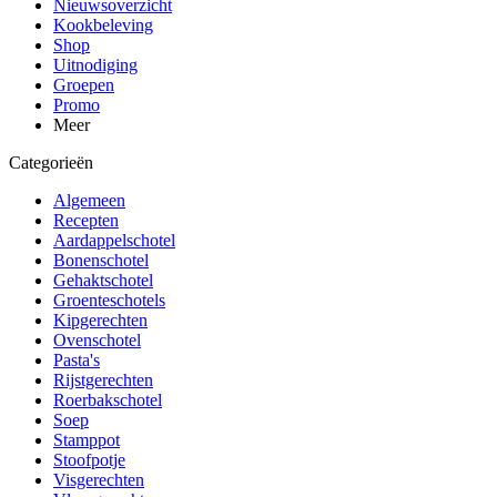
Nieuwsoverzicht
Kookbeleving
Shop
Uitnodiging
Groepen
Promo
Meer
Categorieën
Algemeen
Recepten
Aardappelschotel
Bonenschotel
Gehaktschotel
Groenteschotels
Kipgerechten
Ovenschotel
Pasta's
Rijstgerechten
Roerbakschotel
Soep
Stamppot
Stoofpotje
Visgerechten