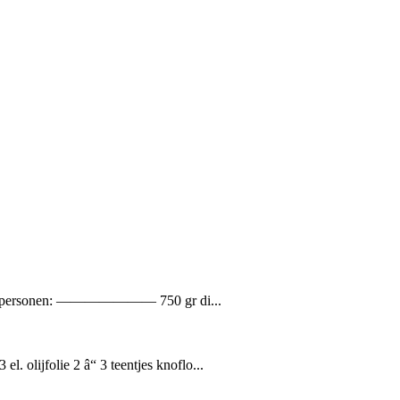
or 4-5 personen: ——————— 750 gr di...
olijfolie 2 â“ 3 teentjes knoflo...