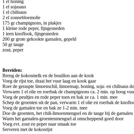
1 el honing
1 el sojasaus
1 el chilisaus
2 el zonnebloemolie
175 gr champignons, in plakjes
1 kleine rode peper, fijngesneden
1 teen knoflook, fijngesneden
200 gr grote gekookte garnalen, gepeld
50 gr tauge
zout, peper
Bereiden:
Breng de kokosmelk en de bouillon aan de kook
Voeg de rijst toe, draai het vuur laag en kook gaar
Roer de geraspte limoenschil, limoensap, honing, soja- en chilisaus do
Verwarm 1 el olie en roerbak de champignons ca. 2 min. op hoog vuu
Voeg de peultjes en rode peper toen en bak ze ca. 1 min. mee
Schep de groenten uit de pan, verwarm 1 el olie en roerbak de knoflo
Voeg de garnalen toe en bak ze 1-2 min. mee
Doe de groenten, het chili-limoenmengsel en de tauge bij de garnalen
Warm het garnalen-groentenmengsel al omscheppend goed door
Voeg evt. zout en peper naar smaak toe
Serveren met de kokosrijst