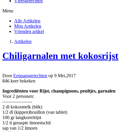
Vleesgerechten
Menu
Alle Artikelen
Mijn Artikelen
Vrienden artikel
Artikelen
Chiligarnalen met kokosrijst
Door
Eenpansgerechten
op 9 Mei,2017
846
keer bekeken
Ingrediënten voor Rijst, champignons, peultjes, garnalen
Voor 2 personen:
——————-
2 dl kokosmelk (blik)
1/2 dl (kippen)bouillon (van tablet)
100 gr langkorrelrijst
1/2 tl geraspte limoenschil
sap van 1/2 limoen