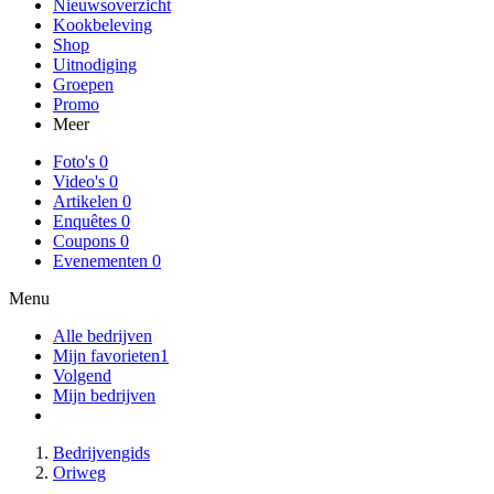
Nieuwsoverzicht
Kookbeleving
Shop
Uitnodiging
Groepen
Promo
Meer
Foto's
0
Video's
0
Artikelen
0
Enquêtes
0
Coupons
0
Evenementen
0
Menu
Alle bedrijven
Mijn favorieten
1
Volgend
Mijn bedrijven
Bedrijvengids
Oriweg