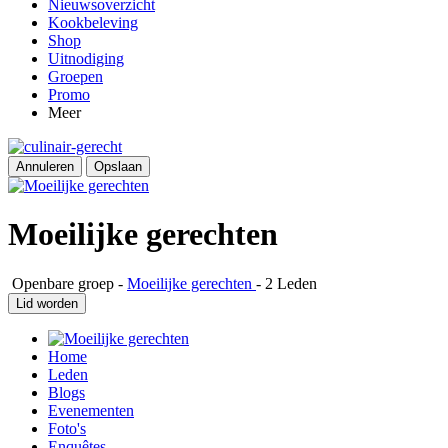
Nieuwsoverzicht
Kookbeleving
Shop
Uitnodiging
Groepen
Promo
Meer
Annuleren
Opslaan
Moeilijke gerechten
Openbare groep
-
Moeilijke gerechten
-
2 Leden
Lid worden
Home
Leden
Blogs
Evenementen
Foto's
Enquêtes