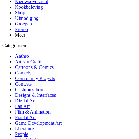
Nieuwsoverzicht
Kookbeleving
Shop
Uitnodiging
Groepen
Promo
Meer
Categorieën
Anthro
Artisan Crafts
Cartoons & Comics
Comedy
Community Projects
Contests
Customization
Designs & Interfaces
Digital Art
Fan Art
Film & Animation
Fractal Art
Game Development Art
Literature
People