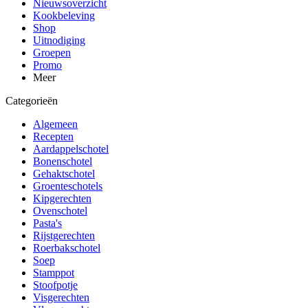
Nieuwsoverzicht
Kookbeleving
Shop
Uitnodiging
Groepen
Promo
Meer
Categorieën
Algemeen
Recepten
Aardappelschotel
Bonenschotel
Gehaktschotel
Groenteschotels
Kipgerechten
Ovenschotel
Pasta's
Rijstgerechten
Roerbakschotel
Soep
Stamppot
Stoofpotje
Visgerechten