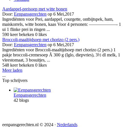
Aardappel-preisoep met witte bonen
Door:
Eenpansgerechten
op 6 Mei,2017
Ingrediënten voor Prei, aardappel, courgette, ontbijtspek, ham,
maiskorrels, witte bonen, kaas Voor 4 personen: ——————- 1
ui 1 flinke prei in ringen ...
590 keer bekeken
0 likes
Broccoli-maaltijdsoep met chorizo (2 pers.)
Door:
Eenpansgerechten
op 6 Mei,2017
Ingrediënten voor Broccoli-maaltijdsoep met chorizo (2 pers.) 1
pakje broccoli-cremesoep Ã 300 g (Iglo, diepvries), 3½ dl melk, 1
vleestomaat, 3 bosuitjes, ...
548 keer bekeken
0 likes
Meer laden
...
Top schrijvers
Eenpansgerechten
42 blogs
eenpansgerechten.nl © 2024 ·
Nederlands