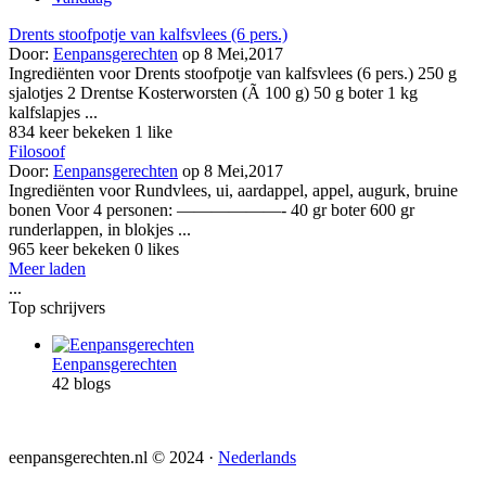
Drents stoofpotje van kalfsvlees (6 pers.)
Door:
Eenpansgerechten
op 8 Mei,2017
Ingrediënten voor Drents stoofpotje van kalfsvlees (6 pers.) 250 g
sjalotjes 2 Drentse Kosterworsten (Ã 100 g) 50 g boter 1 kg
kalfslapjes ...
834 keer bekeken
1 like
Filosoof
Door:
Eenpansgerechten
op 8 Mei,2017
Ingrediënten voor Rundvlees, ui, aardappel, appel, augurk, bruine
bonen Voor 4 personen: ——————- 40 gr boter 600 gr
runderlappen, in blokjes ...
965 keer bekeken
0 likes
Meer laden
...
Top schrijvers
Eenpansgerechten
42 blogs
eenpansgerechten.nl © 2024 ·
Nederlands