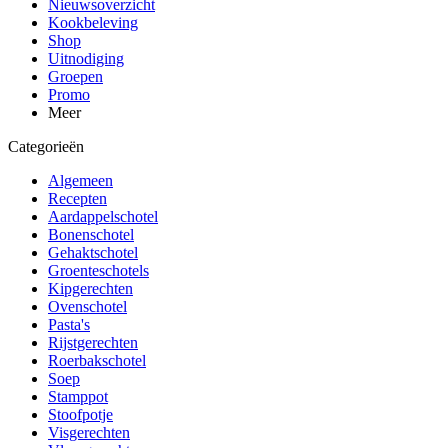
Nieuwsoverzicht
Kookbeleving
Shop
Uitnodiging
Groepen
Promo
Meer
Categorieën
Algemeen
Recepten
Aardappelschotel
Bonenschotel
Gehaktschotel
Groenteschotels
Kipgerechten
Ovenschotel
Pasta's
Rijstgerechten
Roerbakschotel
Soep
Stamppot
Stoofpotje
Visgerechten